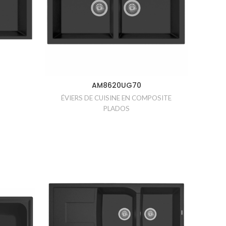
AM8620UG70
ÉVIERS DE CUISINE EN COMPOSITE
PLADOS