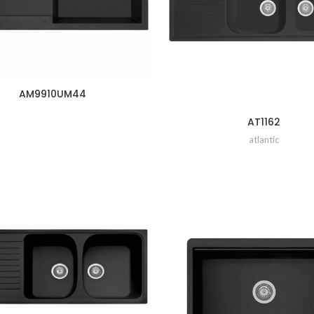
AM9910UM44
AT1162
atlantic