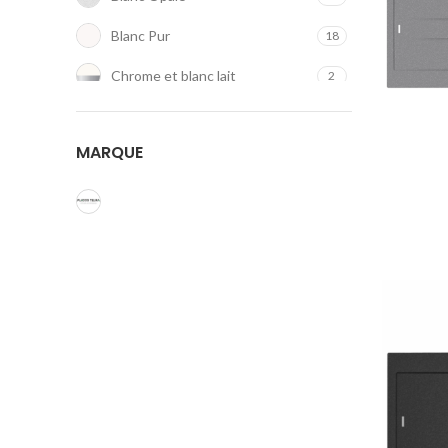
Blanc Pur
18
Chrome et blanc lait
2
Concrete
11
MARQUE
Gris aluminium
20
Gris Urbain
9
Jasmine
16
Marron
10
Noir
17
Noir Ébène
13
Noir mat
30
Noir Profond
9