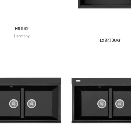
HR1162
Harmony
LX8410UG