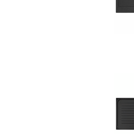
Sahara
17
Titane
19
Titanium Gris
1
Truffe
15
UQ 66 Terre de France
1