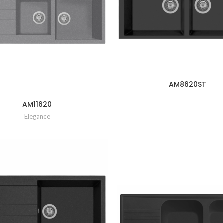
AM8620ST
AM11620
Elegance