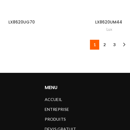
LX8620UG70
LX8620UM44
Lux
1
2
3
MENU
ACCUEIL
ENTREPRISE
PRODUITS
DEVIS GRATUIT