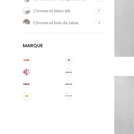
Chrome et blanc lait
7
Chrome et bois de tabac
1
Chrome et bois de vanille
1
MARQUE
Chrome et bois Heritage
1
Chrome et bois minable
1
Chrome et brun sahara
8
Chrome et carbone poli
1
Chrome et Corten
1
Chrome et gris volcanique
1
Chrome et guilloché écossais
1
Chrome et noir Gotham
8