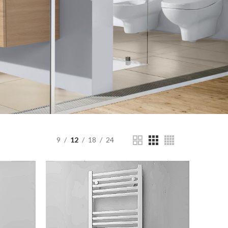
9
12
18
24