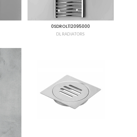
0SDROL112095000
DL RADIATORS