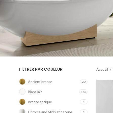
FILTRER PAR COULEUR
Accueil
Ancient bronze
20
Blanc lait
186
Bronze antique
1
Chrome and Midnight stone
1