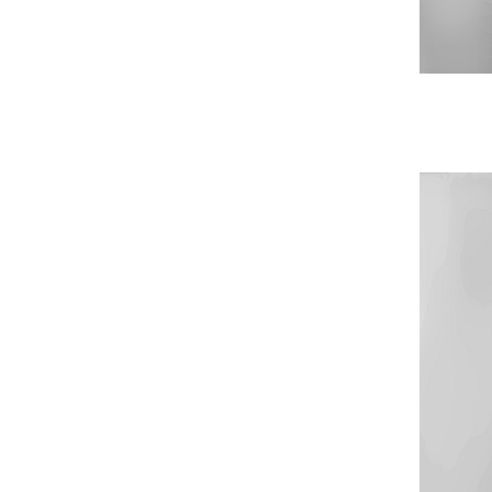
Nickel PVD
4
Noir
181
Noir mat
30
Noir Profond
1
PVD canyon rouge
4
Titane
1
Toscane rouge
3
Truffe
1