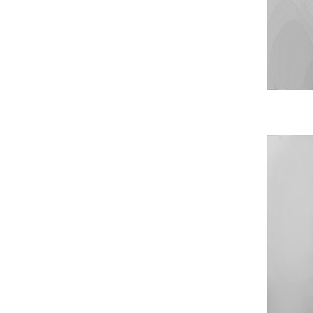
Diamond smoke PVD
71
Gris
12
Gris aluminium
1
Gris chrome
483
Guilloché chrome et chevron
1
Inox
59
Inox T.E.A.+ and FENIX NTM®
1
Bianco Kos
Inox T.E.A.+ and FENIX NTM®
1
Nero Ingo
Inox T.E.A.+ and Matt carbon
1
London grey
30