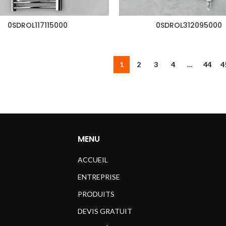
0SDROL117115000
0SDROL312095000
1
2
3
4
…
44
4
MENU
ACCUEIL
ENTREPRISE
PRODUITS
DEVIS GRATUIT