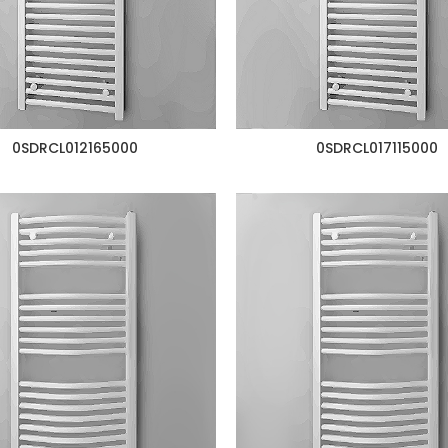
0SDRCL012165000
0SDRCL017115000