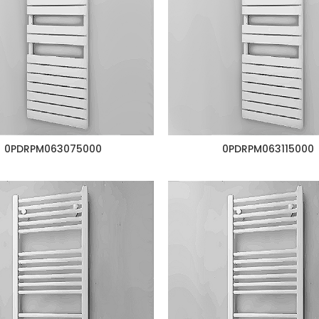
0PDRPM063075000
0PDRPM063115000